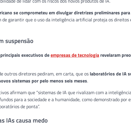
lidade de lidar com os riscos dos novos produtos de IA.
icano se comprometeu em divulgar diretrizes preliminares para
im de garantir que o uso da inteligência artificial proteja os direito
em suspensão
 principais executivos de
empresas de tecnologia
revelaram pre
e outros diretores pediram, em carta, que os
laboratórios de IA
novos sistemas por pelo menos seis meses
.
utivos afirmam que “sistemas de IA que rivalizam com a inteligên
rofundos para a sociedade e a humanidade, como demonstrado por e
boratórios de ponta”.
as IAs causa medo