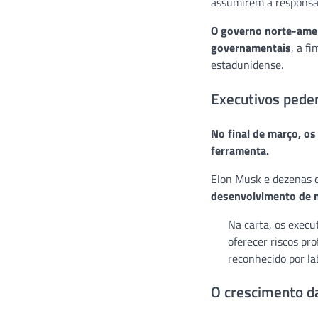
assumirem a responsabi
O governo norte-amer
governamentais
, a f
estadunidense.
Executivos ped
No final de março, os
ferramenta.
Elon Musk e dezenas d
desenvolvimento de 
Na carta, os exec
oferecer riscos p
reconhecido por la
O crescimento d