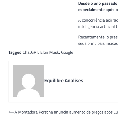
Desde o ano passado,
especialmente após o
A concorrência acirra
inteligência artificia
Recentemente, o presid
seus principais indica
Tagged
ChatGPT
,
Elon Musk
,
Google
Equilibre Analises
Post
⟵
A Montadora Porsche anuncia aumento de preços após Lu