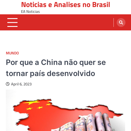
Noticias e Analises no Brasil
Skip
to
EA Noticias
content
MUNDO
Por que a China não quer se
tornar país desenvolvido
April 6, 2023