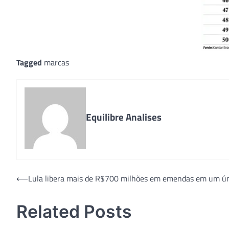
Tagged
marcas
Equilibre Analises
Post
⟵
Lula libera mais de R$700 milhões em emendas em um ún
navigation
Related Posts