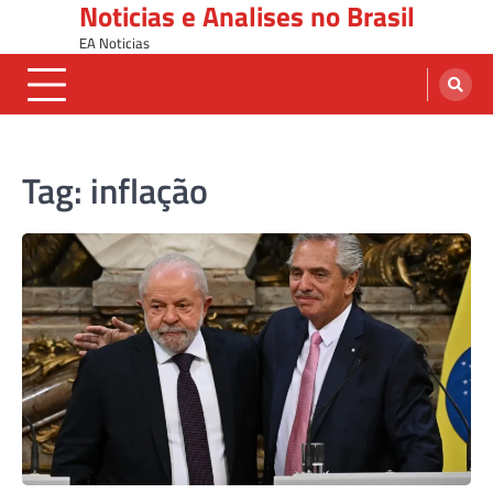
Noticias e Analises no Brasil
Skip
to
EA Noticias
content
Tag:
inflação